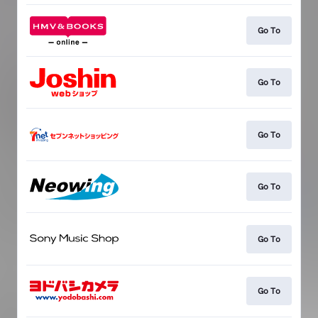
Go To
Go To
Go To
Go To
Go To
Go To