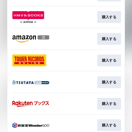
購入する
購入する
購入する
購入する
購入する
購入する